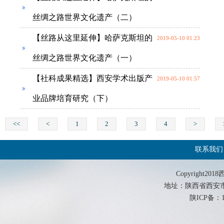
丝绸之路世界文化遗产（二）
【丝路从这里延伸】哈萨克斯坦的
2019-05-10 01:23
丝绸之路世界文化遗产（一）
【社科成果精选】西安学术出版产
2019-05-10 01:57
业品牌培育研究（下）
<<
<
1
2
3
4
>
联系我们
Copyrigh
地址：陕西省西安市西影路
陕ICP备：19