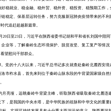
做好稳就业、稳金融、稳外贸、稳外资、稳投资、稳预期工作，
应链稳定、保基层运转任务，努力克服新冠肺炎疫情带来的不利
新时代追赶超越新篇章。
月20日至23日，习近平在陕西省委书记胡和平和省长刘国中陪
、企业等，了解秦岭生态环境保护、脱贫攻坚、复工复产等情况
，看望慰问干部群众。
障。党的十八大以来，习近平总书记多次就查处秦岭北麓西安境
达商洛市柞水县，首先来到位于秦岭山脉东段的牛背梁国家级自然
”。
0米的月亮垭，远眺秦岭牛背梁主峰，听取陕西省吸取秦岭北麓违
天下，是我国的中央水塔，是中华民族的祖脉和中华文化的重要
斗目标、实现可持续发展具有十分重大而深远的意义。陕西要深