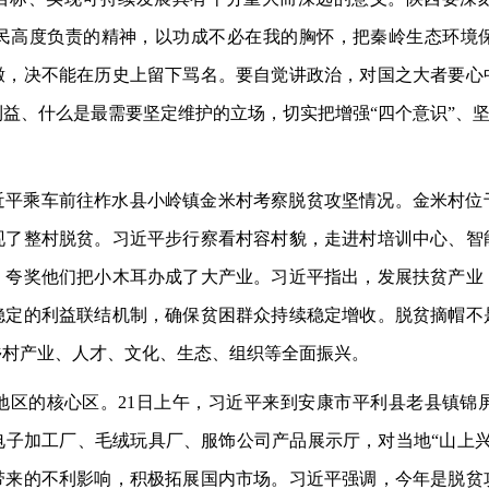
民高度负责的精神，以功成不必在我的胸怀，把秦岭生态环境
辙，决不能在历史上留下骂名。要自觉讲政治，对国之大者要心
益、什么是最需要坚定维护的立场，切实把增强“四个意识”、坚定
近平乘车前往柞水县小岭镇金米村考察脱贫攻坚情况。金米村位
现了整村脱贫。习近平步行察看村容村貌，走进村培训中心、智
，夸奖他们把小木耳办成了大产业。习近平指出，发展扶贫产业
稳定的利益联结机制，确保贫困群众持续稳定增收。脱贫摘帽不
乡村产业、人才、文化、生态、组织等全面振兴。
地区的核心区。21日上午，习近平来到安康市平利县老县镇锦
社区电子加工厂、毛绒玩具厂、服饰公司产品展示厅，对当地“山
带来的不利影响，积极拓展国内市场。习近平强调，今年是脱贫