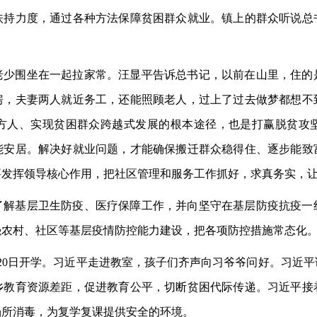
扶持力度，通过各种方法保障贫困群众就业。镇上的群众听说总
老少围坐在一起拉家常。汪显平告诉总书记，以前在山里，住的
房，夫妻两人就近务工，还能照顾老人，过上了过去做梦都想不
方人、实现贫困群众跨越式发展的根本途径，也是打赢脱贫攻
能安居。解决好就业问题，才能确保搬迁群众稳得住、逐步能致
要发挥领导核心作用，把社区管理和服务工作抓好，求真务实，
了解基层卫生防疫、医疗保障工作，并向坚守在基层防疫抗疫一
强农村、社区等基层疫情防控能力建设，把各项防控措施常态化
20日开学。习近平走进教室，孩子们齐声向习爷爷问好。习近
乡教育资源差距，促进教育公平，切断贫困代际传递。习近平接
场所消毒，为复学复课提供安全的环境。