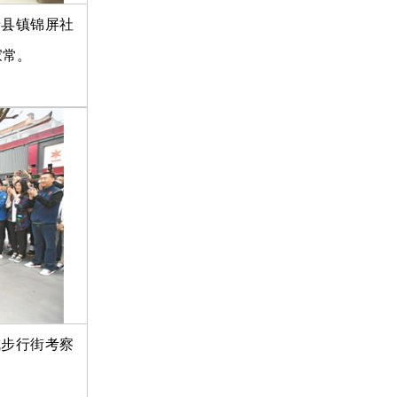
老县镇锦屏社
家常。
城步行街考察