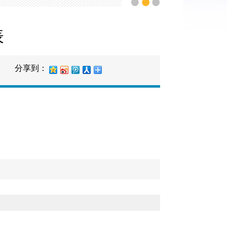
表
分享到：