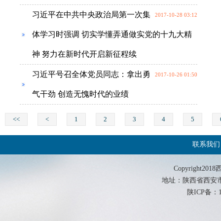
习近平在中共中央政治局第一次集
2017-10-28 03:12
体学习时强调 切实学懂弄通做实党的十九大精
神 努力在新时代开启新征程续
习近平号召全体党员同志：拿出勇
2017-10-26 01:50
气干劲 创造无愧时代的业绩
<<
<
1
2
3
4
5
联系我们
Copyrigh
地址：陕西省西安市西影路
陕ICP备：19