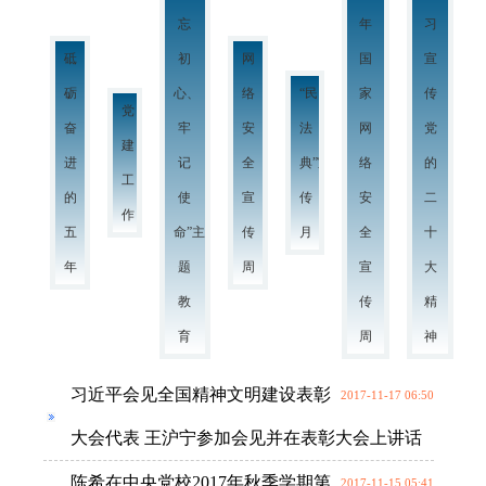
忘
年
习
砥
初
网
国
宣
砺
心、
络
“民
家
传
党
奋
牢
安
法
网
党
建
进
记
全
典”宣
络
的
工
的
使
宣
传
安
二
作
五
命”主
传
月
全
十
年
题
周
宣
大
教
传
精
育
周
神
习近平会见全国精神文明建设表彰
2017-11-17 06:50
大会代表 王沪宁参加会见并在表彰大会上讲话
陈希在中央党校2017年秋季学期第
2017-11-15 05:41